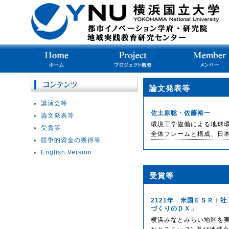
論文発表等
講演会等
佐土原聡・佐藤裕一
論文発表等
環境工学協働による地球環
受賞等
全体フレームと構成、日本建
競争的資金の獲得等
English Version
受賞等
2121年 米国ＥＳＲＩ
づくりのＤＸ」
横浜みなとみらい地区を