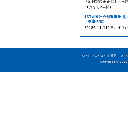
「地球環境未来都市の水熱
11月から2年間)
JST未来社会創造事業 
（探索研究）
2018年11月15日に採
TOP
｜
プロジェクト概要
｜
メン
Copyright © 2012 