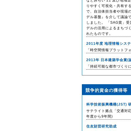
なとみらい 21 及び地域
りやすく可視化・共有する
で、自治体担当者や現場の
デル基盤』を介して議論
しました。 「SAG賞」
デルの活用によるまちづ
れたものです。
2011年度 地理情報シス
「時空間情報プラットフォ
2013年 日本建築学会賞(
「持続可能な都市づくり
競争的資金の獲得等
科学技術振興機構(JST)
サテライト拠点「交通対応型
年度から9年間)
住友財団研究助成